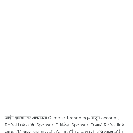
जॉईन झाल्यानंतर आपल्याला Osmose Technology कडून account,
Refral link आणि Sponser ID मिळेल. Sponser ID आणि Refral link
च्या मदतीने आपण आपल्या खाली लोकांना जॉईन करू शकतो आणि आपण जॉईन