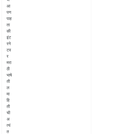
आ
पण
पाह
ता
की
इंट
रने
टव
र
मरा
ठी
भाषे
ती
ल
मा
हि
ती
ची
अ
त्यं
त