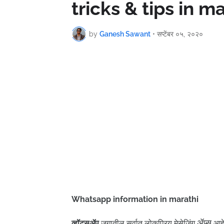
tricks & tips in m
by
Ganesh Sawant
•
सप्टेंबर ०५, २०२०
Whatsapp information in marathi
ॲप्स
व्हॉट्सॲप
जगातील सर्वात लोकप्रिय मेसेजिंग
आहे