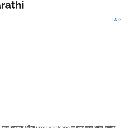
arathi
0
. एका अब्जाहून अधिक users whatsapp चा वापर करत आहेत. दररोज