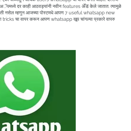
ॲड
अॅपमध्ये दर काही आठवड्यांनी नवीन features
केले जातात. त्यामुळे
िती नसेल म्हणुन आजच्या
पोस्टमधे
आपण 7 useful whatsapp new
 tricks चा वापर करून आपण whatsapp खूप चांगल्या प्रकारे वापरु