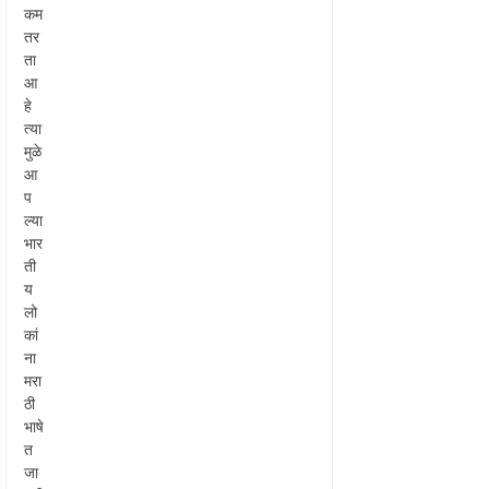
कम
तर
ता
आ
हे
त्या
मुळे
आ
प
ल्या
भार
ती
य
लो
कां
ना
मरा
ठी
भाषे
त
जा