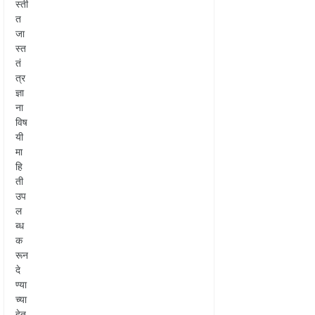
स्ती
त
जा
स्त
तं
त्र
ज्ञा
ना
विष
यी
मा
हि
ती
उप
ल
ब्ध
क
रून
दे
ण्या
च्या
हेतू