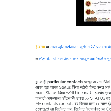
हे वाचा
➡️
आता व्हॉट्सअ‍ॅपवरुन सुरक्षित पैसे पाठवता येणा
➡️
व्हॉट्सॲप मध्ये नंबर सेव्ह न करता पाठवू शकता मेसेज! जाणून घ
3
. काही
particular contacts
पासून आपला Statu
आपण खूप जास्त Status किंवा स्टोरी पोस्ट करत आ
आपला Status किंवा स्टोरी hide करावी म्हणजेच एखाद्य
यासाठी आपल्याला व्हॉट्सॲप उघडा >> STATUS वर य
My contacts except... वर क्लिक करा >> नंतर ईथ
contact ला सिलेक्ट करा. सिलेक्ट केल्यानंतर त्या 